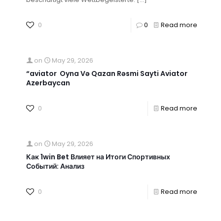
0
0
Read more
on
May 29, 2026
“aviator ️ Oyna Və Qazan Rəsmi Sayti Aviator
Azerbaycan
0
Read more
on
May 29, 2026
Как 1win Bet Влияет на Итоги Спортивных
Событий: Анализ
0
Read more